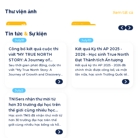
Thư viện ảnh
Year-End Award
STEAM Fair + Shark Tank
C
Xem tất cả
STEAM Fair 2026
Aqua Warriors 2026
L
2025
2026
2
VMDC 2026
Tây Hồ Half Marathon 2026
A
2026
2026
2
2026
2026
2
Song ngữ
Việt Nam
Q
Quốc tế
Toàn trường
Q
Toàn trường
Toàn trường
T
Tin
tức
&
Sự
kiện
July
31
July
10
Công bố kết quả cuộc thi
Kết quả Kỳ thi AP 2025 -
viết "MY TRUE NORTH
2026 - Học sinh True North
STORY: A Journey of
Đạt Thành tích Ấn tượng
Growth and Discovery"
Sau thời gian phát động, cuộc thi
Kết quả kỳ thi AP 2025 - 2026 đã
viết "My True North Story: A
chính thức được công bố, và một
Journey of Growth and Discovery"
lần nữa, học sinh Trường Quốc tế
đã chính thức khép lại với nhiều
True North đã tiếp tục khẳng định
bài dự thi giàu cảm xúc và đầy ý
năng lực học thuật nổi bật trên
nghĩa đến từ học sinh Trường
sân chơi quốc tế!
July
2
Quốc tế True North.
TNISers nhận thư mời từ
hơn 30 trường đại học trên
thế giới cùng nhiều học
bổng giá trị
Học sinh TNIS đã nhận thư mời từ
hơn 30 trường đại học trên thế
giới cùng nhiều học bổng và hỗ
trợ tài chính giá trị. Đây không chỉ
là thành quả của nỗ lực học tập