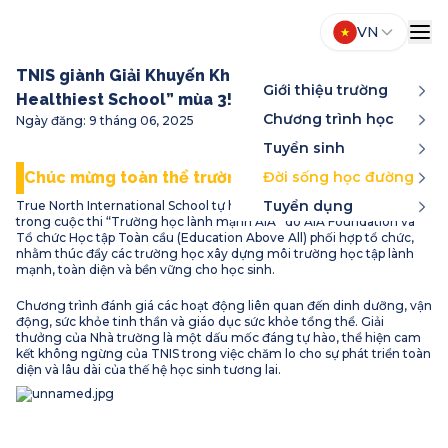
VN
TNIS giành Giải Khuyến Khích tại cuộc thi “AIA
Giới thiệu trường
Healthiest School” mùa 3!
Chương trình học
Ngày đăng
:
9 tháng 06, 2025
Tuyển sinh
Chúc mừng toàn thể trường Quốc tế True North!
Đời sống học đường
Tuyển dụng
True North International School tự hào giành Giải Khuyến Khích
trong cuộc thi “Trường học lành mạnh AIA” do AIA Foundation và
Tổ chức Học tập Toàn cầu (Education Above All) phối hợp tổ chức,
nhằm thúc đẩy các trường học xây dựng môi trường học tập lành
mạnh, toàn diện và bền vững cho học sinh.
Chương trình đánh giá các hoạt động liên quan đến dinh dưỡng, vận
động, sức khỏe tinh thần và giáo dục sức khỏe tổng thể. Giải
thưởng của Nhà trường là một dấu mốc đáng tự hào, thể hiện cam
kết không ngừng của TNIS trong việc chăm lo cho sự phát triển toàn
diện và lâu dài của thế hệ học sinh tương lai.