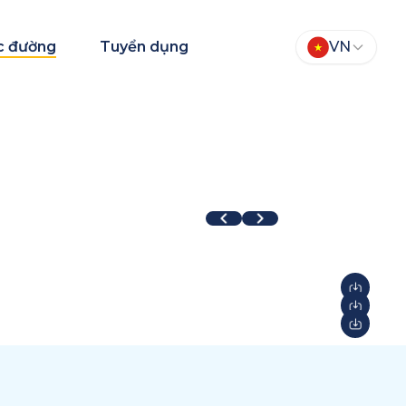
c đường
Tuyển dụng
VN
TEAM Fair 2026
Aqua Warriors
026
2026