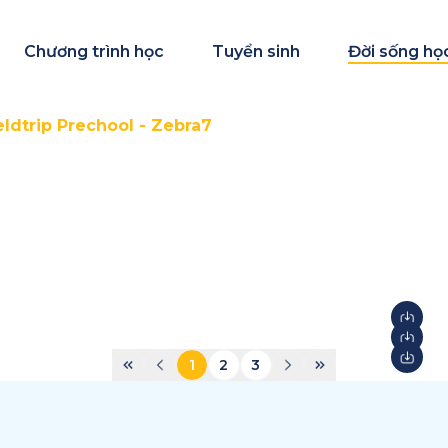
Chương trình học
Tuyển sinh
Đời sống họ
eldtrip Prechool - Zebra7
1
2
3
STEAM Fair + Shark Tank
S
2026
2