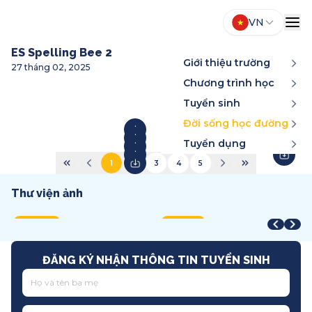
VN
ES Spelling Bee 2
Giới thiệu trường
27 tháng 02, 2025
Chương trình học
Tuyển sinh
Đời sống học đường
Tuyển dụng
1
2
3
4
5
Thư viện ảnh
Year-End Award
STEAM Fair + Shark Tank
A
STEAM Fair 2026
T
2025
2026
2
2026
2
Song ngữ
Việt Nam
T
Quốc tế
T
ĐĂNG KÝ NHẬN THÔNG TIN TUYỂN SINH