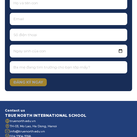
Ngày sinh của con
ĐĂNG KÝ NGAY
Contact us
TRUE NORTH INTERNATIONAL SCHOOL
truenorth.edu.vn
TH-03, Mo Lao, Ha Dong, Hanoi
info@truenorth.edu.vn
024 7304 3768