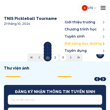
VN
TNIS Pickleball Tournament
Giới thiệu trường
21 tháng 10, 2024
Chương trình học
Tuyển sinh
Đời sống học đường
Tuyển dụng
1
2
3
Thư viện ảnh
Year-End Award
STEAM Fair + Shark Tank
A
STEAM Fair 2026
T
2025
2026
2
2026
2
Song ngữ
Việt Nam
T
Quốc tế
T
ĐĂNG KÝ NHẬN THÔNG TIN TUYỂN SINH