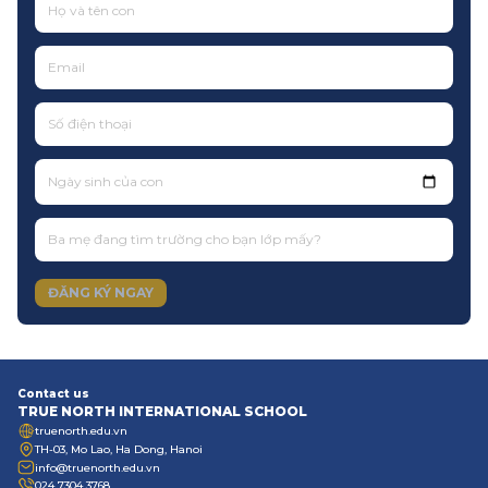
Ngày sinh của con
ĐĂNG KÝ NGAY
Contact us
TRUE NORTH INTERNATIONAL SCHOOL
truenorth.edu.vn
TH-03, Mo Lao, Ha Dong, Hanoi
info@truenorth.edu.vn
024 7304 3768