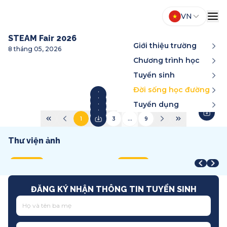
VN
STEAM Fair 2026
Giới thiệu trường
8 tháng 05, 2026
Chương trình học
Tuyển sinh
Đời sống học đường
Tuyển dụng
1
2
3
...
9
Thư viện ảnh
Year-End Award
STEAM Fair + Shark Tank
A
STEAM Fair 2026
T
2025
2026
2
2026
2
Song ngữ
Việt Nam
T
Quốc tế
T
ĐĂNG KÝ NHẬN THÔNG TIN TUYỂN SINH