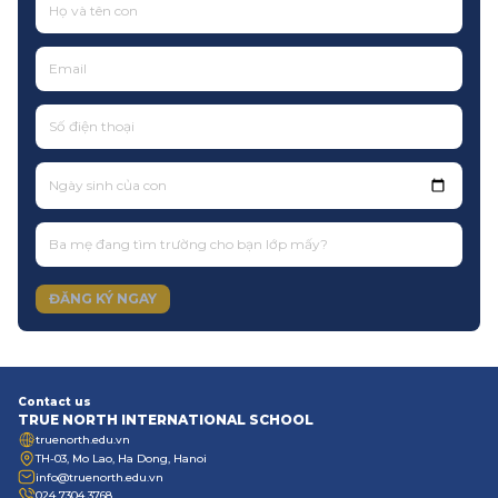
Ngày sinh của con
ĐĂNG KÝ NGAY
Contact us
TRUE NORTH INTERNATIONAL SCHOOL
truenorth.edu.vn
TH-03, Mo Lao, Ha Dong, Hanoi
info@truenorth.edu.vn
024 7304 3768