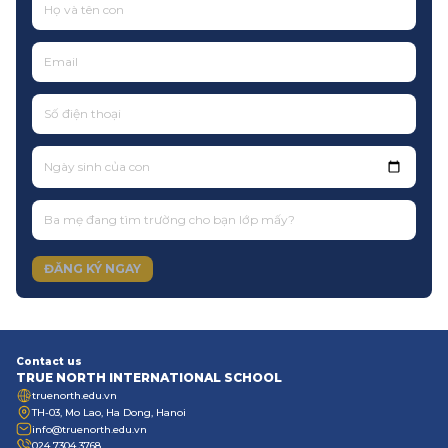
Ngày sinh của con
ĐĂNG KÝ NGAY
Contact us
TRUE NORTH INTERNATIONAL SCHOOL
truenorth.edu.vn
TH-03, Mo Lao, Ha Dong, Hanoi
info@truenorth.edu.vn
024 7304 3768