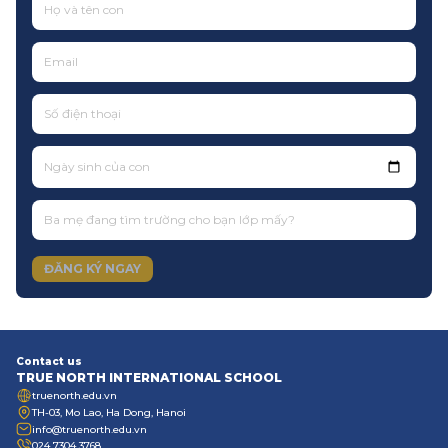
Ngày sinh của con
ĐĂNG KÝ NGAY
Contact us
TRUE NORTH INTERNATIONAL SCHOOL
truenorth.edu.vn
TH-03, Mo Lao, Ha Dong, Hanoi
info@truenorth.edu.vn
024 7304 3768