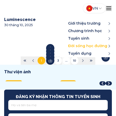
VN
Luminescence
Giới thiệu trường
30 tháng 10, 2025
Chương trình học
Tuyển sinh
Đời sống học đường
Tuyển dụng
1
2
3
...
10
Thư viện ảnh
Year-End Award
STEAM Fair + Shark Tank
A
STEAM Fair 2026
T
2025
2026
2
2026
2
Song ngữ
Việt Nam
T
Quốc tế
T
ĐĂNG KÝ NHẬN THÔNG TIN TUYỂN SINH