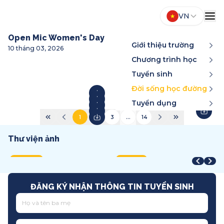
VN
Open Mic Women's Day
Giới thiệu trường
10 tháng 03, 2026
Chương trình học
Tuyển sinh
Đời sống học đường
Tuyển dụng
1
2
3
...
14
Thư viện ảnh
Year-End Award
STEAM Fair + Shark Tank
A
STEAM Fair 2026
T
2025
2026
2
2026
2
Song ngữ
Việt Nam
T
Quốc tế
T
ĐĂNG KÝ NHẬN THÔNG TIN TUYỂN SINH