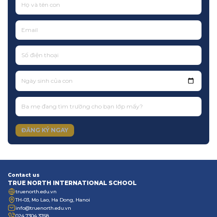
Ngày sinh của con
ĐĂNG KÝ NGAY
Contact us
TRUE NORTH INTERNATIONAL SCHOOL
truenorth.edu.vn
TH-03, Mo Lao, Ha Dong, Hanoi
info@truenorth.edu.vn
024 7304 3768