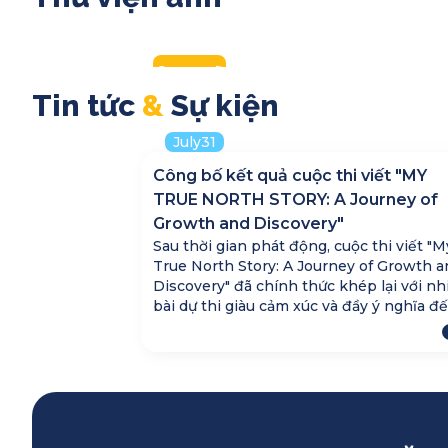
2025
Aqua Warriors 2026
2026
Song ngữ
Toàn trường
Tin
tức
&
Sự
kiện
July
31
Công bố kết quả cuộc thi viết "MY
TRUE NORTH STORY: A Journey of
Growth and Discovery"
Sau thời gian phát động, cuộc thi viết "M
True North Story: A Journey of Growth a
Discovery" đã chính thức khép lại với nh
bài dự thi giàu cảm xúc và đầy ý nghĩa đ
từ học sinh Trường Quốc tế True North.