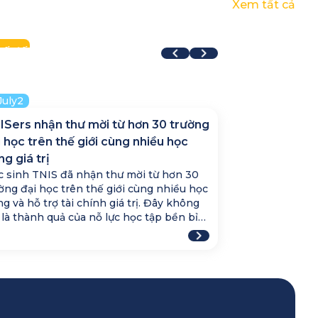
Xem tất cả
026
2026
ây Hồ Half Marathon 2026
Dã ngoại Flam
026
2026
uốc tế
Quốc tế
oàn trường
Quốc tế
July
2
ISers nhận thư mời từ hơn 30 trường
 học trên thế giới cùng nhiều học
g giá trị
 sinh TNIS đã nhận thư mời từ hơn 30
ờng đại học trên thế giới cùng nhiều học
g và hỗ trợ tài chính giá trị. Đây không
 là thành quả của nỗ lực học tập bền bỉ
còn là minh chứng cho môi trường giáo
 quốc tế tại TNIS, nơi học sinh được
ẩn bị vững vàng cho hành trình chinh
c các trường đại học hàng đầu toàn cầu.