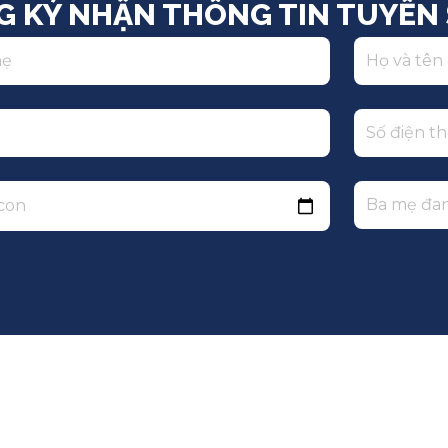
G KÝ NHẬN THÔNG TIN TUYỂN 
 con