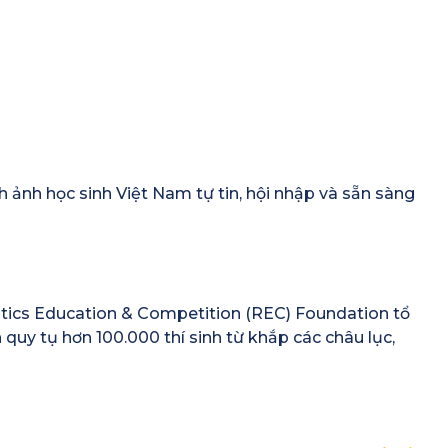
h ảnh học sinh Việt Nam tự tin, hội nhập và sẵn sàng
otics Education & Competition (REC) Foundation tổ
quy tụ hơn 100.000 thí sinh từ khắp các châu lục,
TEAM Fair 2026
City of Star