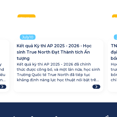
2026
2
VMDC 2026
T
2026
2
Việt Nam
Q
Toàn trường
T
July
10
Kết quả Kỳ thi AP 2025 - 2026 - Học
TN
sinh True North Đạt Thành tích Ấn
đại
tượng
bổn
y
Kết quả kỳ thi AP 2025 - 2026 đã chính
Học
nd
thức được công bố, và một lần nữa, học sinh
trư
iều
Trường Quốc tế True North đã tiếp tục
bổn
ến
khẳng định năng lực học thuật nổi bật trên
chỉ
sân chơi quốc tế!
mà 
dục
chu
phụ